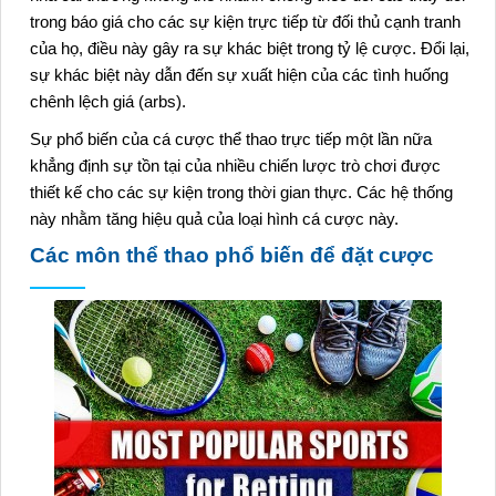
trong báo giá cho các sự kiện trực tiếp từ đối thủ cạnh tranh
của họ, điều này gây ra sự khác biệt trong tỷ lệ cược. Đổi lại,
sự khác biệt này dẫn đến sự xuất hiện của các tình huống
chênh lệch giá (arbs).
Sự phổ biến của cá cược thể thao trực tiếp một lần nữa
khẳng định sự tồn tại của nhiều chiến lược trò chơi được
thiết kế cho các sự kiện trong thời gian thực. Các hệ thống
này nhằm tăng hiệu quả của loại hình cá cược này.
Các môn thể thao phổ biến để đặt cược