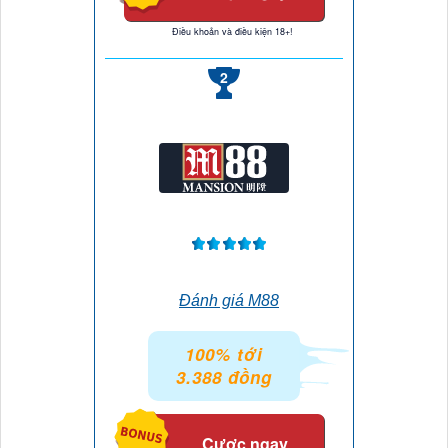
Điều khoản và điều kiện 18+!
2
Đánh giá M88
100% tới
3.388 đồng
Cược ngay