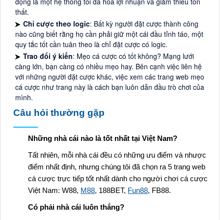
động là một hệ thống tối đa hóa lợi nhuận và giảm thiểu tổn
thất.
Chỉ cược theo logic
: Bất kỳ người đặt cược thành công
nào cũng biết rằng họ cần phải giữ một cái đầu tỉnh táo, một
quy tắc tốt cần tuân theo là chỉ đặt cược có logic.
Trao đổi ý kiến
: Mẹo cá cược có tốt không? Mạng lưới
càng lớn, bạn càng có nhiều mẹo hay. Bên cạnh việc liên hệ
với những người đặt cược khác, việc xem các trang web mẹo
cá cược như trang này là cách bạn luôn dẫn đầu trò chơi của
mình.
Câu hỏi thường gặp
Những nhà cái nào là tốt nhất tại Việt Nam?
Tất nhiên, mỗi nhà cái đều có những ưu điểm và nhược
điểm nhất định, nhưng chúng tôi đã chọn ra 5 trang web
cá cược trực tiếp tốt nhất dành cho người chơi cá cược
Việt Nam: W88,
M88
, 188BET,
Fun88
, FB88.
Có phải nhà cái luôn thắng?