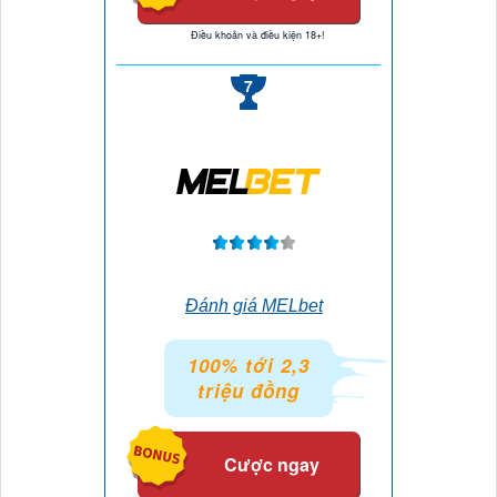
Điều khoản và điều kiện 18+!
7
Đánh giá MELbet
100% tới 2,3
triệu đồng
Cược ngay