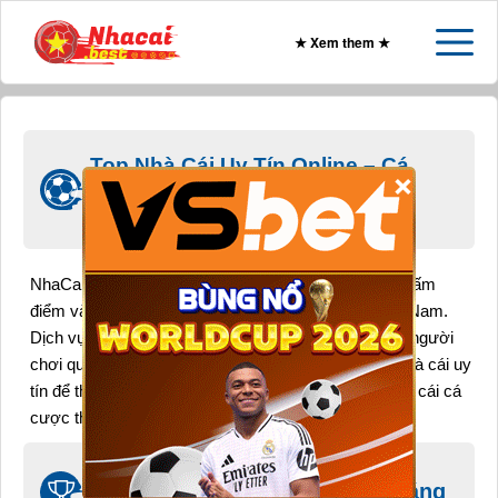
★ Xem them ★
×
Top Nhà Cái Uy Tín Online – Cá
Cược Online Thể Thao Tại Việt
Nam
NhaCai là website giới thiệu, phân tích, nhận định, chấm
điểm và đánh giá các trang ca cuoc the thao tại Việt Nam.
Dịch vụ cá cược online hiện tại đang được rất nhiều người
chơi quan tâm và mong muốn tìm kiếm được một nhà cái uy
tín để tham gia. Với NhaCai, bạn sẽ tìm được cá nhà cái cá
cược thể thao tốt nhất web.
Nhà cái tốt nhất tại Việt Nam –
Trang web cá cược thể thao đáng