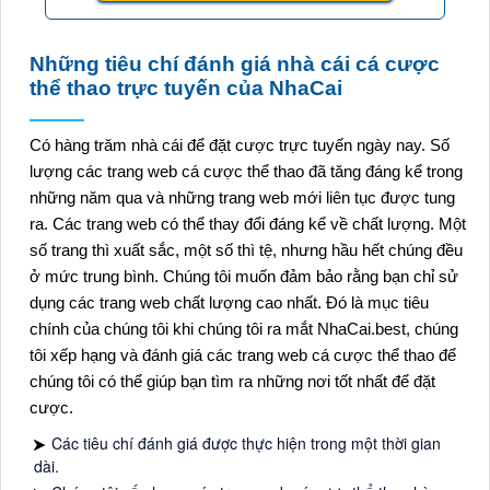
Những tiêu chí đánh giá nhà cái cá cược
thể thao trực tuyến của NhaCai
Có hàng trăm nhà cái để đặt cược trực tuyến ngày nay. Số
lượng các trang web cá cược thể thao đã tăng đáng kể trong
những năm qua và những trang web mới liên tục được tung
ra. Các trang web có thể thay đổi đáng kể về chất lượng. Một
số trang thì xuất sắc, một số thì tệ, nhưng hầu hết chúng đều
ở mức trung bình. Chúng tôi muốn đảm bảo rằng bạn chỉ sử
dụng các trang web chất lượng cao nhất. Đó là mục tiêu
chính của chúng tôi khi chúng tôi ra mắt NhaCai.best, chúng
tôi xếp hạng và đánh giá các trang web cá cược thể thao để
chúng tôi có thể giúp bạn tìm ra những nơi tốt nhất để đặt
cược.
Các tiêu chí đánh giá được thực hiện trong một thời gian
dài.