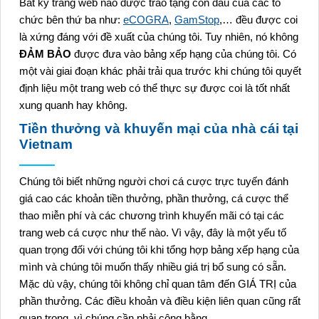
Bất kỳ trang web nào được trao tặng con dấu của các tổ
chức bên thứ ba như:
eCOGRA
,
GamStop
,… đều được coi
là xứng đáng với đề xuất của chúng tôi. Tuy nhiên, nó không
ĐẢM BẢO
được đưa vào bảng xếp hạng của chúng tôi. Có
một vài giai đoạn khác phải trải qua trước khi chúng tôi quyết
định liệu một trang web có thể thực sự được coi là tốt nhất
xung quanh hay không.
Tiền thưởng và khuyến mại của nhà cái tại
Vietnam
Chúng tôi biết những người chơi cá cược trực tuyến đánh
giá cao các khoản tiền thưởng, phần thưởng, cá cược thể
thao miễn phí và các chương trình khuyến mãi có tại các
trang web cá cược như thế nào. Vì vậy, đây là một yếu tố
quan trọng đối với chúng tôi khi tổng hợp bảng xếp hạng của
mình và chúng tôi muốn thấy nhiều giá trị bổ sung có sẵn.
Mặc dù vậy, chúng tôi không chỉ quan tâm đến GIÁ TRỊ của
phần thưởng. Các điều khoản và điều kiện liên quan cũng rất
quan trọng, vì chúng cần phải công bằng.