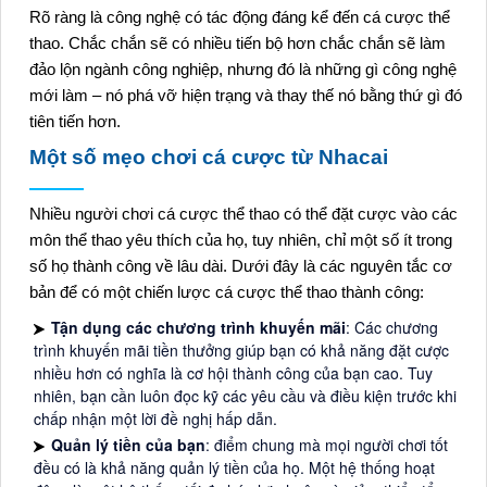
Rõ ràng là công nghệ có tác động đáng kể đến cá cược thể
thao. Chắc chắn sẽ có nhiều tiến bộ hơn chắc chắn sẽ làm
đảo lộn ngành công nghiệp, nhưng đó là những gì công nghệ
mới làm – nó phá vỡ hiện trạng và thay thế nó bằng thứ gì đó
tiên tiến hơn.
Một số mẹo chơi cá cược từ Nhacai
Nhiều người chơi cá cược thể thao có thể đặt cược vào các
môn thể thao yêu thích của họ, tuy nhiên, chỉ một số ít trong
số họ thành công về lâu dài. Dưới đây là các nguyên tắc cơ
bản để có một chiến lược cá cược thể thao thành công:
Tận dụng các chương trình khuyến mãi
: Các chương
trình khuyến mãi tiền thưởng giúp bạn có khả năng đặt cược
nhiều hơn có nghĩa là cơ hội thành công của bạn cao. Tuy
nhiên, bạn cần luôn đọc kỹ các yêu cầu và điều kiện trước khi
chấp nhận một lời đề nghị hấp dẫn.
Quản lý tiền của bạn
: điểm chung mà mọi người chơi tốt
đều có là khả năng quản lý tiền của họ. Một hệ thống hoạt