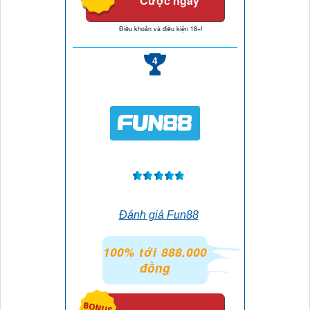
Cược ngay
Điều khoản và điều kiện 18+!
4
Đánh giá Fun88
100% tới 888.000
đồng