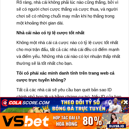
Rõ ràng, nhà cái không phải lúc nào cũng thắng, bởi vì
sẽ có người chơi cược thắng và cược thua, và người
chơi sẽ có những chuỗi may mắn khi họ thắng trong
một khoảng thời gian dài.
Nhà cái nào có tỷ lệ cược tốt nhất
Không một nhà cái cá cược nào có tỷ lệ cược tốt nhất
cho mọi trận đấu, tất cả các nhà cái đều có điểm mạnh
và điểm yếu. Những nhà cái nào có lợi nhuận thấp nhất
thường sẽ là tốt nhất cho bạn.
Tôi có phải xác minh danh tính trên trang web cá
cược trực tuyến không?
Tất cả các nhà cái sẽ yêu cầu bạn quét bản sao ID
×
×
×
chính phủ hợp lệ và bằng chứng cư trú. Nếu ID của bạn
hiển thị địa chỉ của bạn thì như vậy là đủ. Hầu hết các
trang web cũng chấp nhận một bản sao của bảng sao
kê ngân hàng gần đây làm bằng chứng địa chỉ.
Ca cuoc the thao truc tuyen có an toàn không?