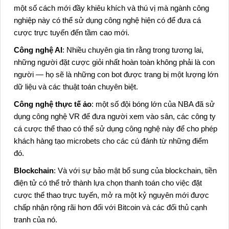
một số cách mới đầy khiêu khích và thú vị mà ngành công
nghiệp này có thể sử dụng công nghệ hiện có để đưa cá
cược trực tuyến đến tầm cao mới.
Công nghệ AI
: Nhiều chuyên gia tin rằng trong tương lai,
những người đặt cược giỏi nhất hoàn toàn không phải là con
người — họ sẽ là những con bot được trang bị một lượng lớn
dữ liệu và các thuật toán chuyên biệt.
Công nghệ thực tế ảo
: một số đội bóng lớn của NBA đã sử
dụng công nghệ VR để đưa người xem vào sân, các công ty
cá cược thể thao có thể sử dụng công nghệ này để cho phép
khách hàng tạo microbets cho các cú đánh từ những điểm
đó.
Blockchain
: Và với sự bảo mật bổ sung của blockchain, tiền
điện tử có thể trở thành lựa chọn thanh toán cho việc đặt
cược thể thao trực tuyến, mở ra một kỷ nguyên mới được
chấp nhận rộng rãi hơn đối với Bitcoin và các đối thủ cạnh
tranh của nó.