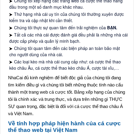
Chúng tôi xếp hạng các trang web cá cược thể thao hàng
đầu trong một số danh mục khác nhau.
Thứ hạng nhà cái uy tín của chúng tôi thường xuyên được
kiểm tra và cập nhật khi cần thiết.
Chúng tôi thực sự quan tâm đến trải nghiệm của
BẠN.
Tất cả các nhà cái được đánh giá đều phải là những nhà cái
được cấp phép và quản lý minh bạch.
Chúng tôi quan tâm đến các biện pháp an toàn bảo mật
cho người dùng của nhà cái.
Các loại kèo mà nhà cái cung cấp như: cá cược thể thao
kèo châu Âu, cá cược thể thao kèo châu Á, cược tài xỉu,…
NhaCai đủ kinh nghiệm để biết độc giả của chúng tôi đang
tìm kiếm điều gì và chúng tôi biết những thuộc tính nào cấu
thành một trang web cá cược tốt. Bảng xếp hạng của chúng
tôi là chính xác và trung thực, và dựa trên những gì THỰC
SỰ quan trọng, đặc biệt là đối với cá cược thể thao châu Á
và Việt Nam.
Về tính hợp pháp hiện hành của cá cược
thể thao web tại Việt Nam