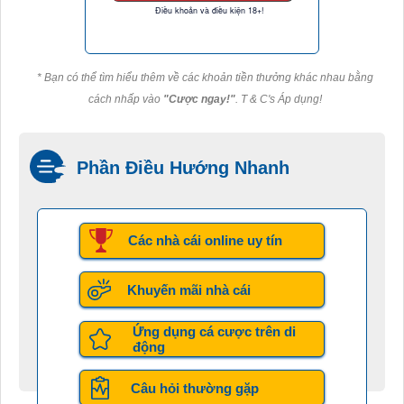
Điều khoản và điều kiện 18+!
* Bạn có thể tìm hiểu thêm về các khoản tiền thưởng khác nhau bằng
cách nhấp vào
"Cược ngay!"
. T & C's Áp dụng!
Phần Điều Hướng Nhanh
Các nhà cái online uy tín
Khuyến mãi nhà cái
Ứng dụng cá cược trên di
động
Câu hỏi thường gặp